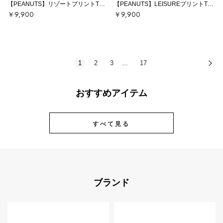
【PEANUTS】リゾートプリントTシャツ
【PEANUTS】LEISUREプリントTシャツ
￥9,900
￥9,900
1
2
3
17
次
…
おすすめアイテム
すべて見る
ブランド