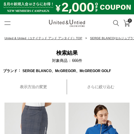
0
カ
検索
United & Untied ONLINE ST
United & Untied（ユナイテッド アンド アンタイド）TOP
SERGE BLANCO(セルジュブラ
検索結果
対象商品
666
件
ブランド
SERGE BLANCO、McGREGOR、McGREGOR GOLF
表示方法の変更
さらに絞り込む