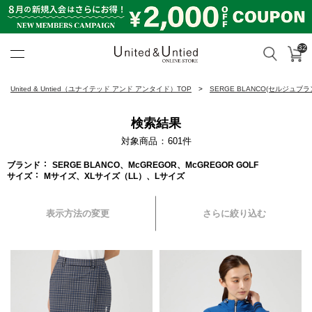
32
カ
検索
United & Untied ONLINE ST
United & Untied（ユナイテッド アンド アンタイド）TOP
SERGE BLANCO(セルジュブラ
検索結果
対象商品
601
件
ブランド
SERGE BLANCO、McGREGOR、McGREGOR GOLF
サイズ
Mサイズ、XLサイズ（LL）、Lサイズ
表示方法の変更
さらに絞り込む