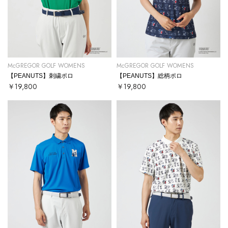
McGREGOR GOLF WOMENS
McGREGOR GOLF WOMENS
【PEANUTS】刺繍ポロ
【PEANUTS】総柄ポロ
￥19,800
￥19,800