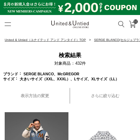
32
カ
検索
United & Untied ONLINE ST
United & Untied（ユナイテッド アンド アンタイド）TOP
SERGE BLANCO(セルジュブラ
検索結果
対象商品
432
件
ブランド
SERGE BLANCO、McGREGOR
サイズ
大きいサイズ（XXL、XXXL）、Lサイズ、XLサイズ（LL）
表示方法の変更
さらに絞り込む