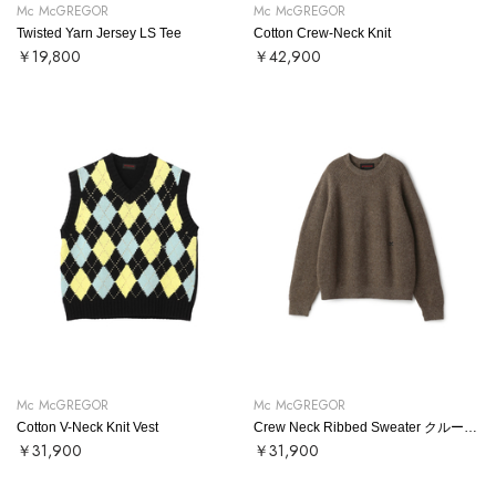
Mc McGREGOR
Mc McGREGOR
Twisted Yarn Jersey LS Tee
Cotton Crew-Neck Knit
￥19,800
￥42,900
Mc McGREGOR
Mc McGREGOR
Cotton V-Neck Knit Vest
Crew Neck Ribbed Sweater クルーネックリブニット
￥31,900
￥31,900