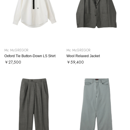
Mc McGREGOR
Mc McGREGOR
Oxford Tie Button-Down LS Shirt
Wool Relaxed Jacket
￥27,500
￥59,400