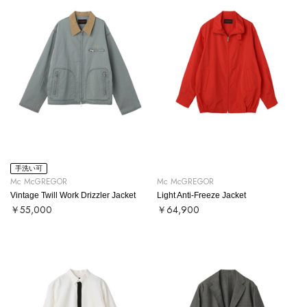
手洗い可
Mc McGREGOR
Mc McGREGOR
Vintage Twill Work Drizzler Jacket
Light Anti-Freeze Jacket
￥55,000
￥64,900