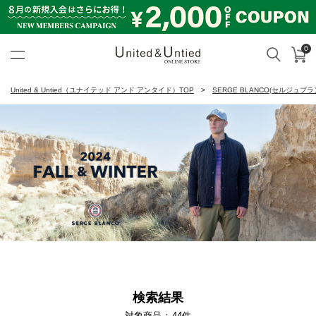
0
カ
検索
United & Untied ONLINE ST
United & Untied（ユナイテッド アンド アンタイド）TOP
SERGE BLANCO(セルジュブラ
検索結果
対象商品
44
件