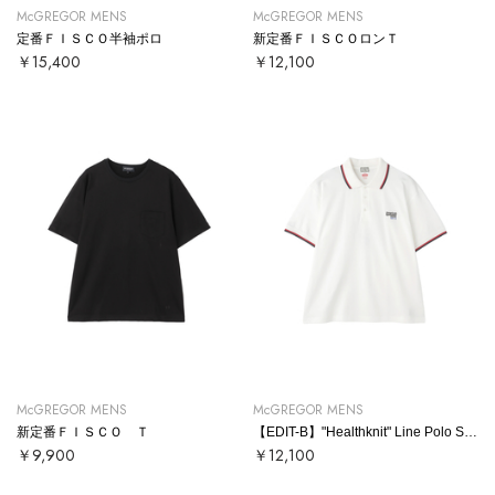
McGREGOR MENS
McGREGOR MENS
定番ＦＩＳＣＯ半袖ポロ
新定番ＦＩＳＣＯロンＴ
￥15,400
￥12,100
McGREGOR MENS
McGREGOR MENS
新定番ＦＩＳＣＯ Ｔ
【EDIT-B】"Healthknit" Line Polo Shirt
￥9,900
￥12,100