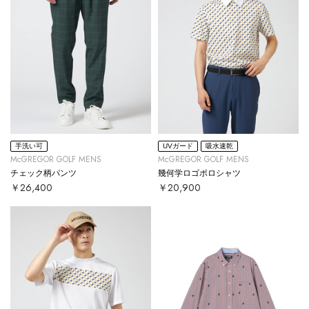
手洗い可
UVガード
吸水速乾
McGREGOR GOLF MENS
McGREGOR GOLF MENS
チェック柄パンツ
幾何学ロゴポロシャツ
￥26,400
￥20,900