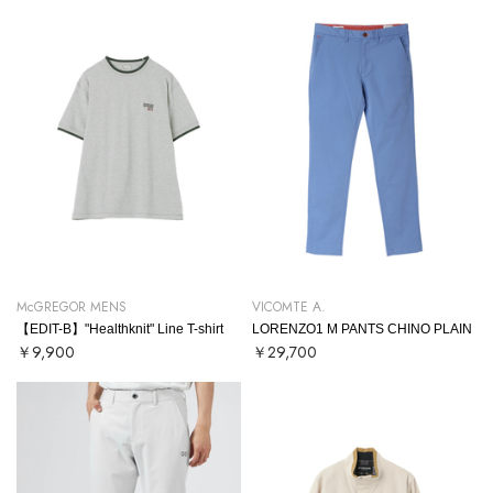
McGREGOR MENS
VICOMTE A.
【EDIT-B】"Healthknit" Line T-shirt
LORENZO1 M PANTS CHINO PLAIN
￥9,900
￥29,700