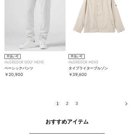
手洗い可
手洗い可
McGREGOR GOLF MENS
McGREGOR MENS
ベーシックパンツ
タイプライターブルゾン
￥20,900
￥39,600
1
2
3
次
おすすめアイテム