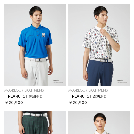
McGREGOR GOLF MENS
McGREGOR GOLF MENS
【PEANUTS】刺繍ポロ
【PEANUTS】総柄ポロ
￥20,900
￥20,900