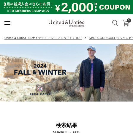
0
カ
検索
United & Untied ONLINE ST
United & Untied（ユナイテッド アンド アンタイド）TOP
McGREGOR GOLF(マックレガ
検索結果
対象商品
86
件