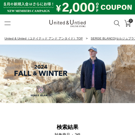
0
カ
検索
United & Untied ONLINE ST
United & Untied（ユナイテッド アンド アンタイド）TOP
SERGE BLANCO(セルジュブラ
検索結果
対象商品
2
件