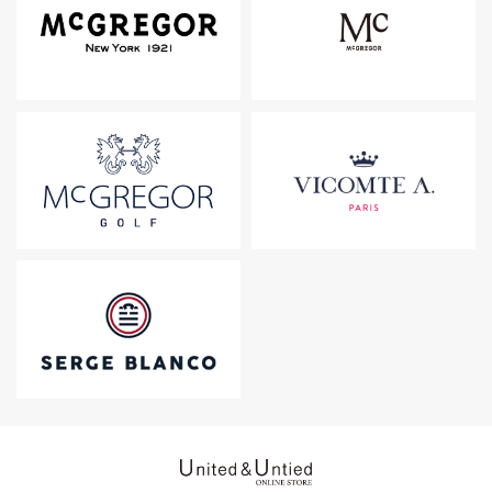
United & Untied ONLINE ST