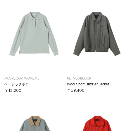
McGREGOR WOMENS
Mc McGREGOR
ベーシックポロ
Wool Short Drizzler Jacket
￥13,200
￥59,400