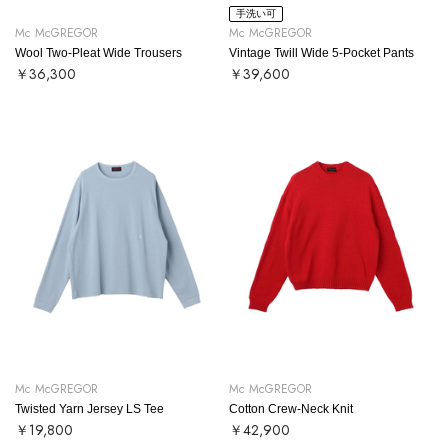
手洗い可
Mc McGREGOR
Mc McGREGOR
Wool Two-Pleat Wide Trousers
Vintage Twill Wide 5-Pocket Pants
￥36,300
￥39,600
Mc McGREGOR
Mc McGREGOR
Twisted Yarn Jersey LS Tee
Cotton Crew-Neck Knit
￥19,800
￥42,900