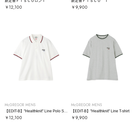
新定番ＦＩＳＣＯロンＴ
新定番ＦＩＳＣＯ Ｔ
￥12,100
￥9,900
McGREGOR MENS
McGREGOR MENS
【EDIT-B】"Healthknit" Line Polo Shirt
【EDIT-B】"Healthknit" Line T-shirt
￥12,100
￥9,900