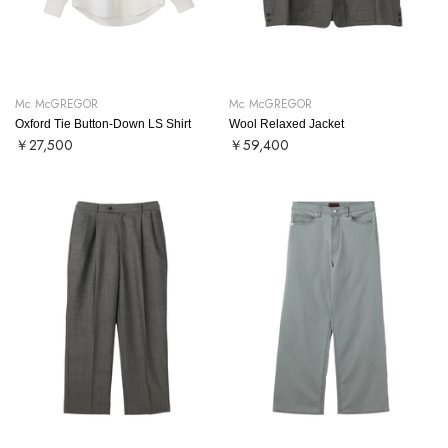
Mc McGREGOR
Mc McGREGOR
Oxford Tie Button-Down LS Shirt
Wool Relaxed Jacket
￥27,500
￥59,400