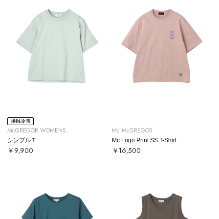
接触冷感
McGREGOR WOMENS
Mc McGREGOR
シンプルＴ
Mc Logo Print SS T-Shirt
￥9,900
￥16,500