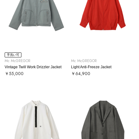
手洗い可
Mc McGREGOR
Mc McGREGOR
Vintage Twill Work Drizzler Jacket
Light Anti-Freeze Jacket
￥55,000
￥64,900