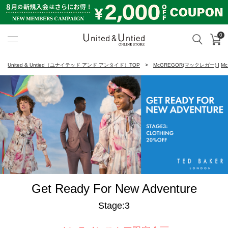
0
カ
検索
United & Untied ONLINE ST
United & Untied（ユナイテッド アンド アンタイド）TOP
McGREGOR(マックレガー)
|
M
Get Ready For New Adventure
Stage:3