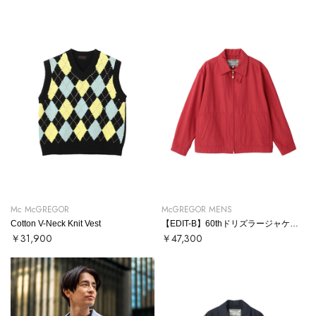
Mc McGREGOR
McGREGOR MENS
Cotton V-Neck Knit Vest
【EDIT-B】60thドリズラージャケット
￥31,900
￥47,300