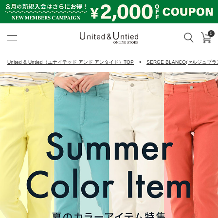
0
カ
検索
United & Untied ONLINE ST
United & Untied（ユナイテッド アンド アンタイド）TOP
SERGE BLANCO(セルジュブラ