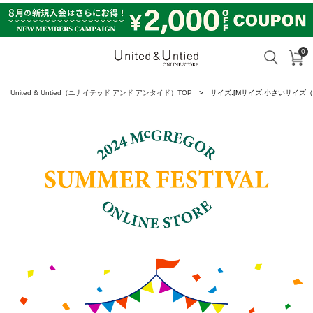
0
カ
検索
United & Untied ONLINE ST
United & Untied（ユナイテッド アンド アンタイド）TOP
サイズ:[Mサイズ,小さいサイズ（