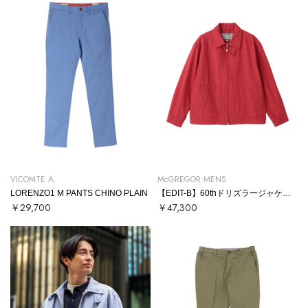
VICOMTE A.
McGREGOR MENS
LORENZO1 M PANTS CHINO PLAIN
【EDIT-B】60thドリズラージャケット
￥29,700
￥47,300