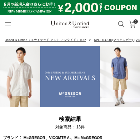
0
カ
検索
United & Untied ONLINE ST
United & Untied（ユナイテッド アンド アンタイド）TOP
McGREGOR(マックレガー)
|
VI
検索結果
対象商品
13
件
ブランド
McGREGOR、VICOMTE A.、Mc McGREGOR