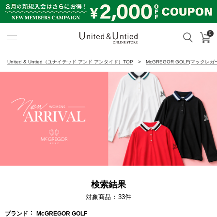
0
カ
検索
United & Untied ONLINE ST
United & Untied（ユナイテッド アンド アンタイド）TOP
McGREGOR GOLF(マックレガ
検索結果
対象商品
33
件
ブランド
McGREGOR GOLF