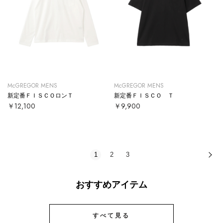
McGREGOR MENS
McGREGOR MENS
新定番ＦＩＳＣＯロンＴ
新定番ＦＩＳＣＯ Ｔ
￥12,100
￥9,900
1
2
3
次
おすすめアイテム
すべて見る