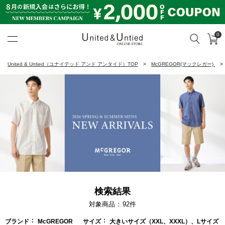
0
カ
検索
United & Untied ONLINE ST
United & Untied（ユナイテッド アンド アンタイド）TOP
McGREGOR(マックレガー)
検索結果
対象商品
92
件
ブランド
McGREGOR
サイズ
大きいサイズ（XXL、XXXL）、Lサイズ