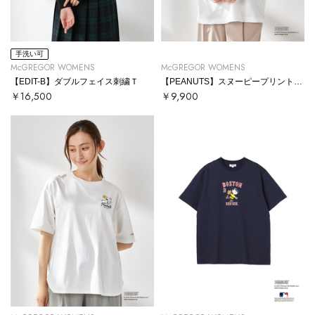
手洗い可
McGREGOR WOMENS
McGREGOR WOMENS
【EDIT-B】ダブルフェイス刺繍Ｔ
【PEANUTS】スヌーピープリントTシャツ
￥16,500
￥9,900