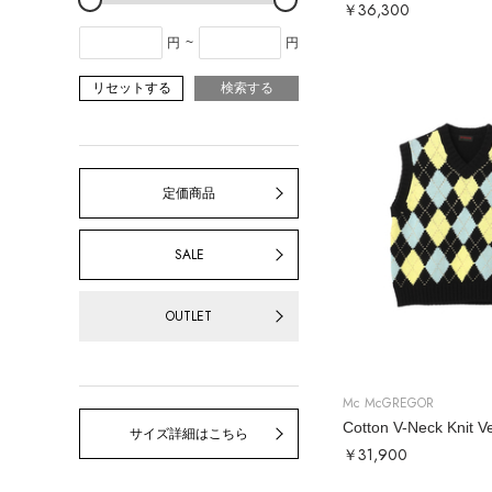
￥36,300
円
~
円
リセットする
検索する
定価商品
SALE
OUTLET
Mc McGREGOR
Cotton V-Neck Knit V
サイズ詳細はこちら
￥31,900