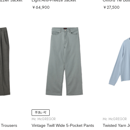
izzler Jacket
Light Anti-Freeze Jacket
Oxford Tie But
￥64,900
￥27,500
手洗い可
Mc McGREGOR
Mc McGREGOR
 Trousers
Vintage Twill Wide 5-Pocket Pants
Twisted Yarn 