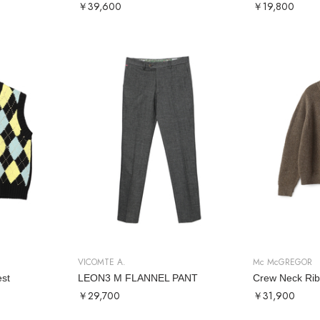
￥39,600
￥19,800
VICOMTE A.
Mc McGREGOR
est
LEON3 M FLANNEL PANT
￥29,700
￥31,900