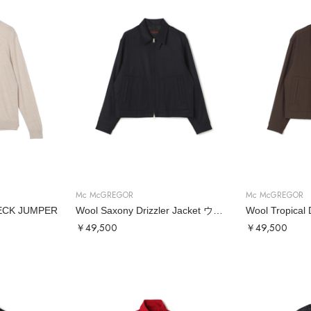
Mc McGREGOR
Mc McGREGOR
ECK JUMPER
Wool Saxony Drizzler Jacket ウールサキソニードリズラー
￥49,500
￥49,500