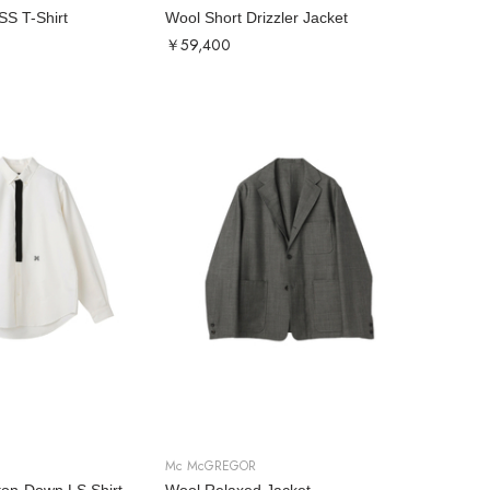
SS T-Shirt
Wool Short Drizzler Jacket
￥59,400
Mc McGREGOR