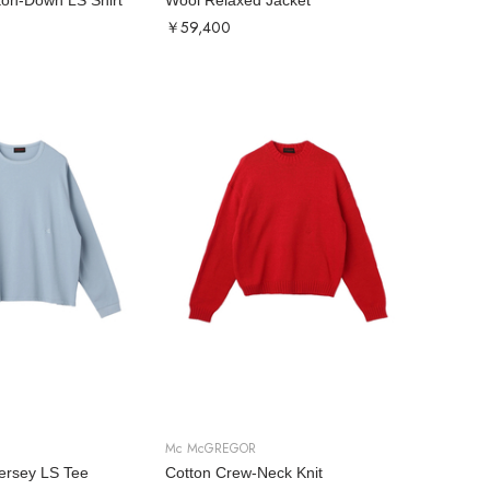
ton-Down LS Shirt
Wool Relaxed Jacket
￥59,400
Mc McGREGOR
Jersey LS Tee
Cotton Crew-Neck Knit