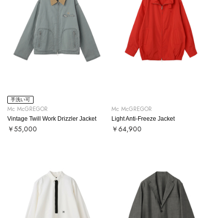
手洗い可
Mc McGREGOR
Mc McGREGOR
Vintage Twill Work Drizzler Jacket
Light Anti-Freeze Jacket
￥55,000
￥64,900