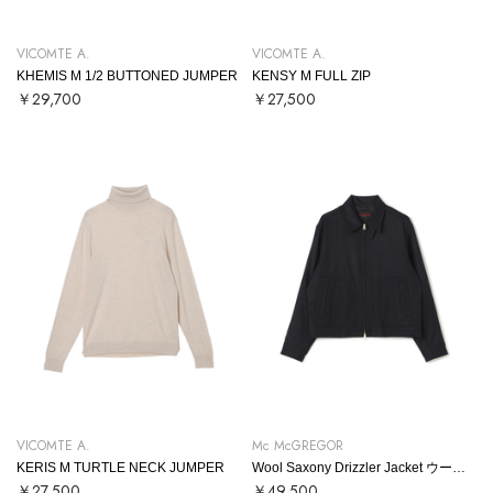
VICOMTE A.
VICOMTE A.
KHEMIS M 1/2 BUTTONED JUMPER
KENSY M FULL ZIP
￥29,700
￥27,500
VICOMTE A.
Mc McGREGOR
KERIS M TURTLE NECK JUMPER
Wool Saxony Drizzler Jacket ウールサキソニードリズラー
￥27,500
￥49,500