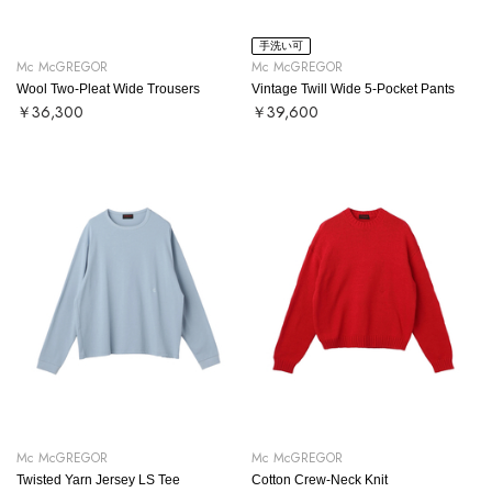
手洗い可
Mc McGREGOR
Mc McGREGOR
Wool Two-Pleat Wide Trousers
Vintage Twill Wide 5-Pocket Pants
￥36,300
￥39,600
Mc McGREGOR
Mc McGREGOR
Twisted Yarn Jersey LS Tee
Cotton Crew-Neck Knit