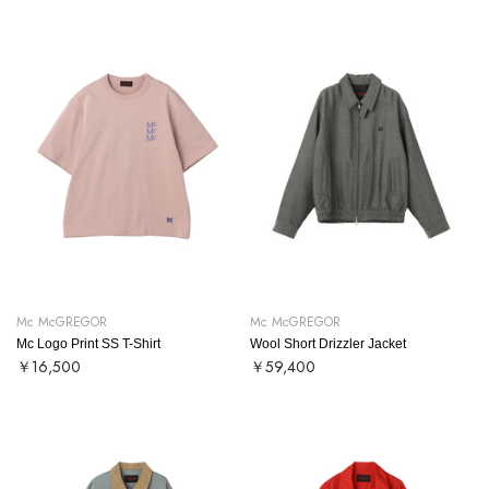
Mc McGREGOR
Mc McGREGOR
Mc Logo Print SS T-Shirt
Wool Short Drizzler Jacket
￥16,500
￥59,400