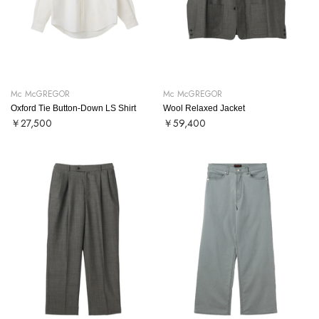
Mc McGREGOR
Mc McGREGOR
Oxford Tie Button-Down LS Shirt
Wool Relaxed Jacket
￥27,500
￥59,400