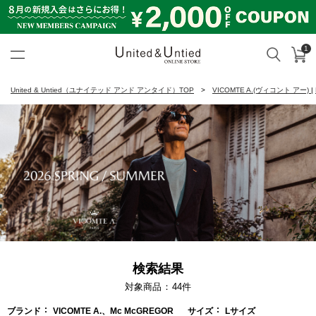
1
カ
検索
United & Untied ONLINE ST
United & Untied（ユナイテッド アンド アンタイド）TOP
VICOMTE A.(ヴィコント アー)
|
検索結果
対象商品
44
件
ブランド
VICOMTE A.、Mc McGREGOR
サイズ
Lサイズ