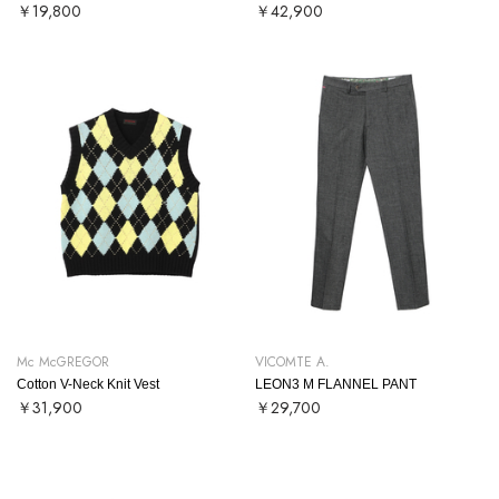
￥19,800
￥42,900
Mc McGREGOR
VICOMTE A.
Cotton V-Neck Knit Vest
LEON3 M FLANNEL PANT
￥31,900
￥29,700