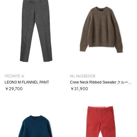
VICOMTE A.
Mc McGREGOR
LEON3 M FLANNEL PANT
Crew Neck Ribbed Sweater クルーネックリブニット
￥29,700
￥31,900