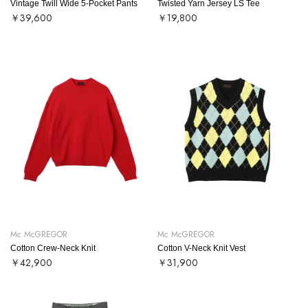
Vintage Twill Wide 5-Pocket Pants
Twisted Yarn Jersey LS Tee
￥39,600
￥19,800
Mc McGREGOR
Mc McGREGOR
Cotton Crew-Neck Knit
Cotton V-Neck Knit Vest
￥42,900
￥31,900