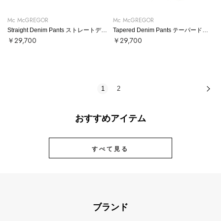
Mc McGREGOR
Mc McGREGOR
Straight Denim Pants ストレートデニムパンツ
Tapered Denim Pants テーパードデニムパンツ
￥29,700
￥29,700
1
2
次
おすすめアイテム
すべて見る
ブランド