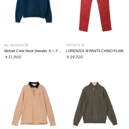
Mc McGREGOR
VICOMTE A.
Mohair Crew Neck Sweater モヘアクルーネックニット
LORENZO1 M PANTS CHINO PLAIN
￥31,900
￥29,700