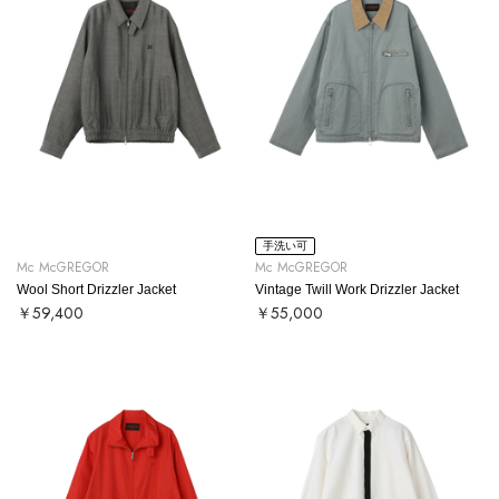
手洗い可
Mc McGREGOR
Mc McGREGOR
Wool Short Drizzler Jacket
Vintage Twill Work Drizzler Jacket
￥59,400
￥55,000