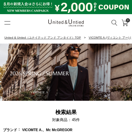
0
カ
検索
United & Untied ONLINE ST
United & Untied（ユナイテッド アンド アンタイド）TOP
VICOMTE A.(ヴィコント アー)
|
検索結果
対象商品
45
件
ブランド
VICOMTE A.、Mc McGREGOR