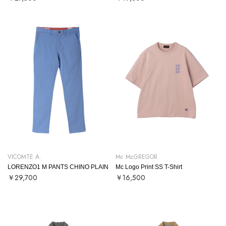
VICOMTE A.
Mc McGREGOR
LORENZO1 M PANTS CHINO PLAIN
Mc Logo Print SS T-Shirt
￥29,700
￥16,500