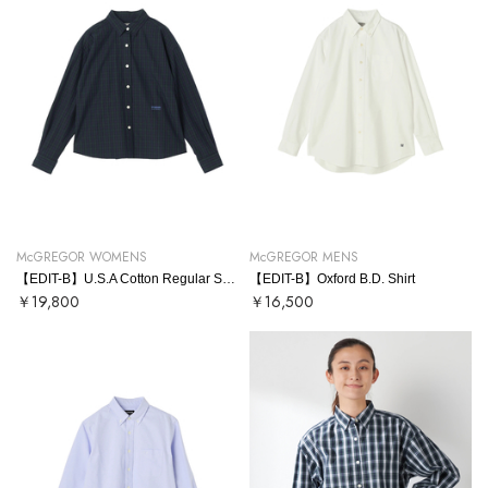
McGREGOR WOMENS
McGREGOR MENS
【EDIT-B】U.S.A Cotton Regular Shirt
【EDIT-B】Oxford B.D. Shirt
￥19,800
￥16,500