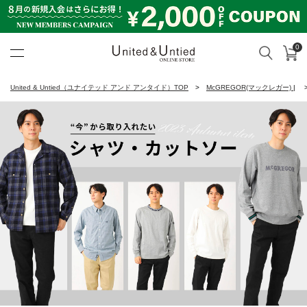
0
カ
検索
United & Untied ONLINE ST
United & Untied（ユナイテッド アンド アンタイド）TOP
McGREGOR(マックレガー)
|