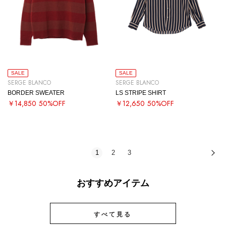
SALE
SALE
SERGE BLANCO
SERGE BLANCO
BORDER SWEATER
LS STRIPE SHIRT
￥14,850
50%OFF
￥12,650
50%OFF
1
2
3
次
おすすめアイテム
すべて見る