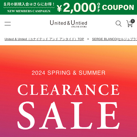
0
カ
検索
United & Untied ONLINE ST
United & Untied（ユナイテッド アンド アンタイド）TOP
SERGE BLANCO(セルジュブラ