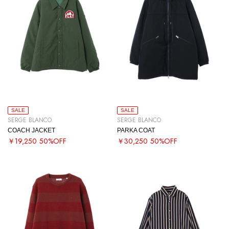
SALE
SALE
SERGE BLANCO
SERGE BLANCO
COACH JACKET
PARKA COAT
￥19,250
50%OFF
￥30,250
50%OFF