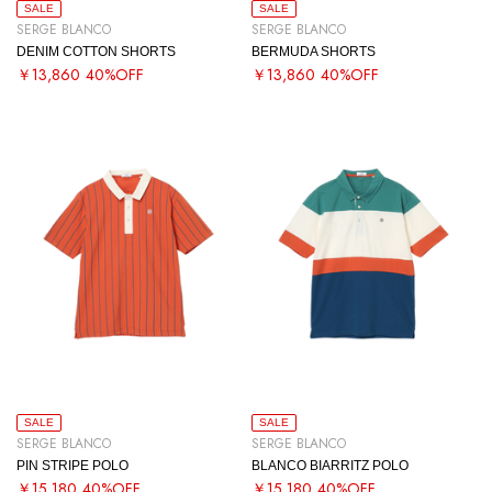
SALE
SALE
SERGE BLANCO
SERGE BLANCO
DENIM COTTON SHORTS
BERMUDA SHORTS
￥13,860
40%OFF
￥13,860
40%OFF
SALE
SALE
SERGE BLANCO
SERGE BLANCO
PIN STRIPE POLO
BLANCO BIARRITZ POLO
￥15,180
40%OFF
￥15,180
40%OFF