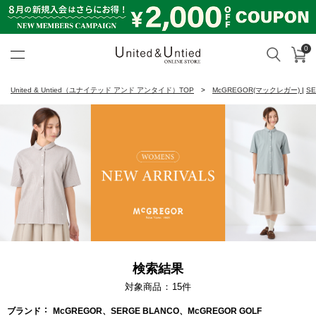
0
カ
検索
United & Untied ONLINE ST
United & Untied（ユナイテッド アンド アンタイド）TOP
McGREGOR(マックレガー)
|
S
検索結果
対象商品
15
件
ブランド
McGREGOR、SERGE BLANCO、McGREGOR GOLF