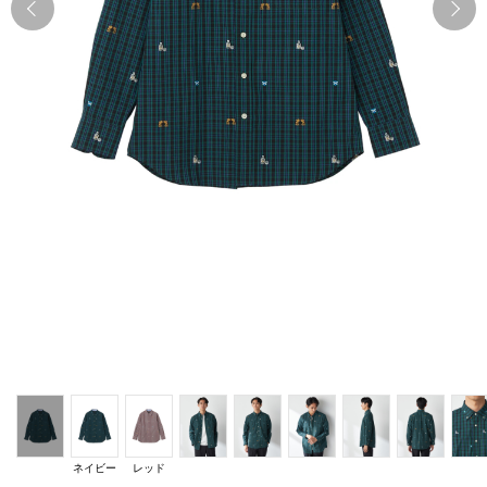
Previous
N
ネイビー
レッド