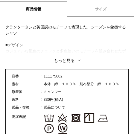
商品情報
サイズ
クランタータンと英国調のモチーフで表現した、シーズンを象徴する
シャツ
■デザイン
カジュアルな配色のチェックと多色使いのモチーフを組み合わせたボ
タンダウンえりデザインシャツです。
もっと見る
■素材
カットドビーの手法で英国調のモチーフを配しています。（モチー
品番
111175602
フ：バッジドラゴン、スコットランドのクレスト、ウイスキーボトル
素材
本体 綿 １００％ 別布部分 綿 １００％
＆グラス）
原産国
ミャンマー
■コーディネート
送料
330円(税込)
ブランドらしさを表現した遊び心のある柄で、きれい目のカジュアル
返品・交換
返品について
スタイルのアクセントにおすすめです。
洗濯表記