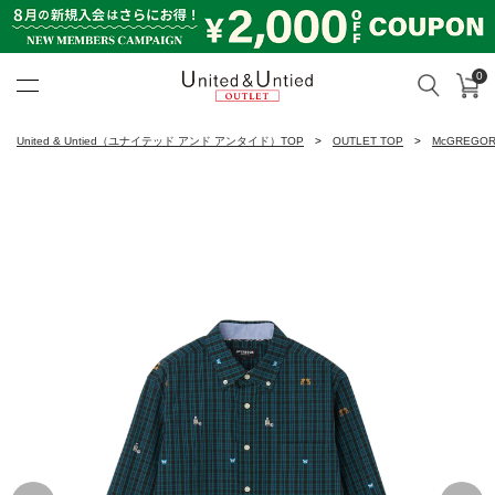
0
カ
検索
United & Untied OUTLET ON
United & Untied（ユナイテッド アンド アンタイド）TOP
OUTLET TOP
McGREGO