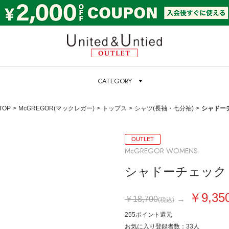
United & Untied OUTL
CATEGORY
TOP
McGREGOR(マックレガー)
トップス
シャツ(長袖・七分袖)
シャドー
OUTLET
McGREGOR WOMENS
シャドーチェック
￥9,35
￥18,700
→
(税込)
255ポイント
還元
お気に入り登録者数
：
33
人