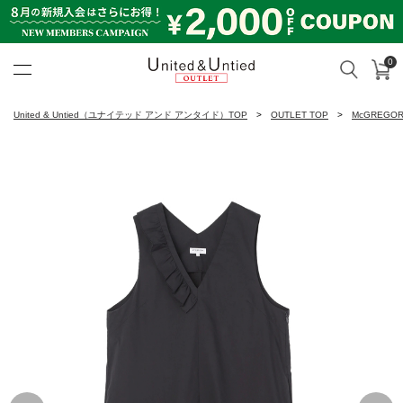
0
カ
検索
United & Untied OUTLET ON
United & Untied（ユナイテッド アンド アンタイド）TOP
OUTLET TOP
McGREGO