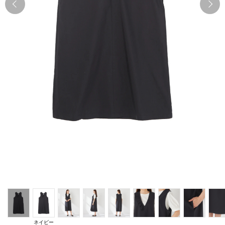
Previous
N
ネイビー