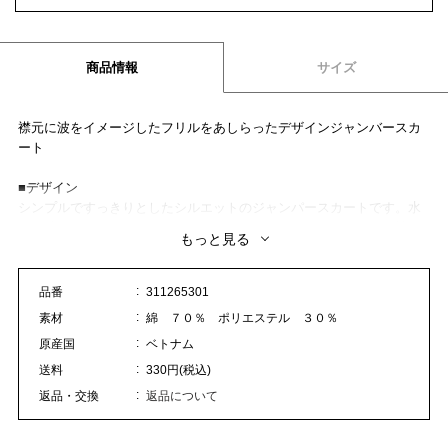
商品情報
サイズ
襟元に波をイメージしたフリルをあしらったデザインジャンバースカ
ート
■デザイン
シンプルですっきりとしたシルエットのジャンパースカートです。水
面の波をイメージした動きのあるフリルアクセントがポイント。被り
もっと見る
で着用可能なサイズ感ですが、サイドのファスナーで更に着脱しやす
くなっております。
品番
311265301
■素材
素材
綿 ７０％ ポリエステル ３０％
綿ポリエステルのタイプライター素材です。しわになりづらく、適度
原産国
ベトナム
なハリ感やストレッチ性も兼ね備えた素材です。
送料
330円(税込)
■コーディネート
返品・交換
返品について
シンプルにTシャツと合わせるだけで夏らしいコーディネイトが完成し
ます。ブラウス風カットソー(311725307)と合わせた、お出かけスタイ
ルもおすすめです。