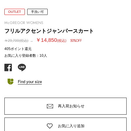
OUTLET
手洗い可
McGREGOR WOMENS
フリルアクセントジャンパースカート
￥14,850
50%OFF
￥29,700
(税込)
→
(税込)
405ポイント
還元
お気に入り登録者数
：
10
人
facebook
line
Find your size
再入荷お知らせ
お気に入り追加