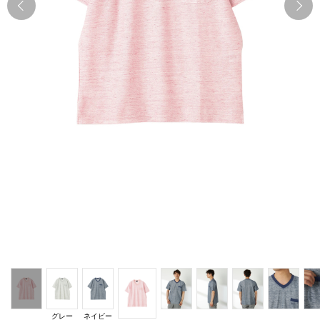
Previous
N
グレー
ネイビー