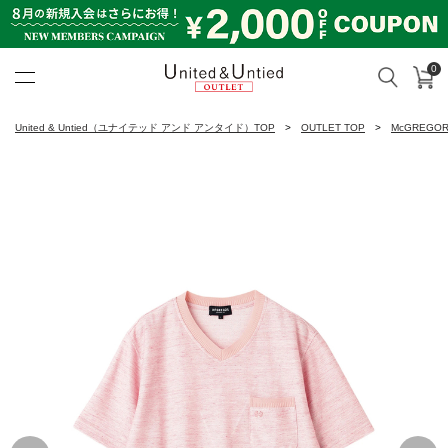
0
カ
検索
United & Untied OUTLET ON
United & Untied（ユナイテッド アンド アンタイド）TOP
OUTLET TOP
McGREGO