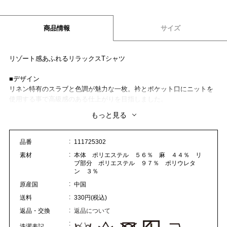
商品情報
サイズ
リゾート感あふれるリラックスTシャツ
■デザイン
リネン特有のスラブと色調が魅力な一枚。衿とポケット口にニットを
使用する事で高級感のある仕上がりを目指しました。
もっと見る
■素材
リネンとポリエステルを使用した生地なのでドライでソフトな着心地
です。
品番
111725302
素材
本体 ポリエステル ５６％ 麻 ４４％ リ
■コーディネート
ブ部分 ポリエステル ９７％ ポリウレタ
1枚でご着用頂いても良いですが、ジャケット、アウターのインナーに
ン ３％
も最適な商品です。
原産国
中国
送料
330円(税込)
返品・交換
返品について
洗濯表記